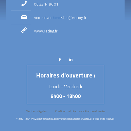
06 33 14 96 01
vincent.vandenelsken@recing.fr
www.recing.fr
Horaires d'ouverture :
Lundi - Vendredi
9h00 - 18h00
Mentions légales
Confidentialité et protection des données
© 2018 - 2024
www.recing.fr
| Création :
Lucie Vandenelsken Créations Graphiques
| Tous droits réservés