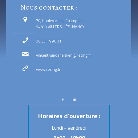
Nous contacter :
70, boulevard de Champelle
54600 VILLERS-LÈS-NANCY
06 33 14 96 01
vincent.vandenelsken@recing.fr
www.recing.fr
Horaires d'ouverture :
Lundi - Vendredi
9h00 - 18h00