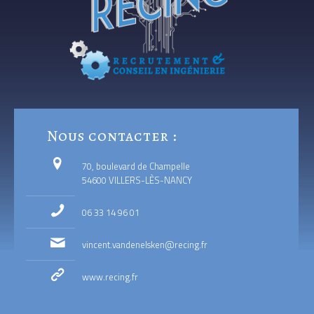
Nous contacter :
70, boulevard de Champelle
54600 VILLERS-LÈS-NANCY
06 33 14 96 01
vincent.vandenelsken@recing.fr
www.recing.fr