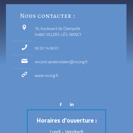
Nous contacter :
70, boulevard de Champelle
54600 VILLERS-LÈS-NANCY
06 33 14 96 01
vincent.vandenelsken@recing.fr
www.recing.fr
Horaires d'ouverture :
Lundi - Vendredi