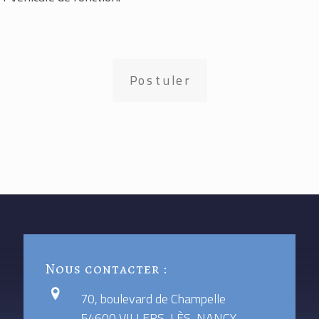
Postuler
Nous contacter :
70, boulevard de Champelle
54600 VILLERS-LÈS-NANCY