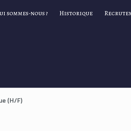
ui sommes-nous ?
Historique
Recrute
ue (H/F)