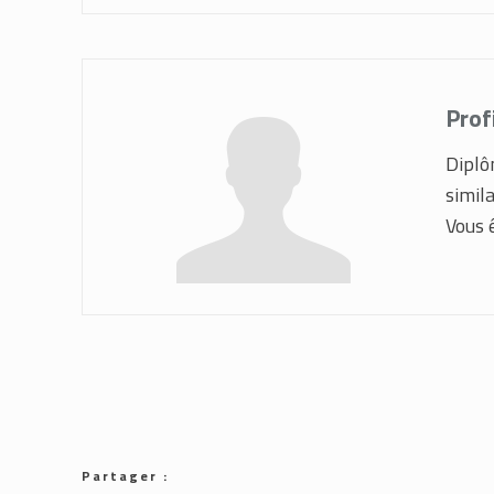
Prof
Diplô
simil
Vous ê
Partager :