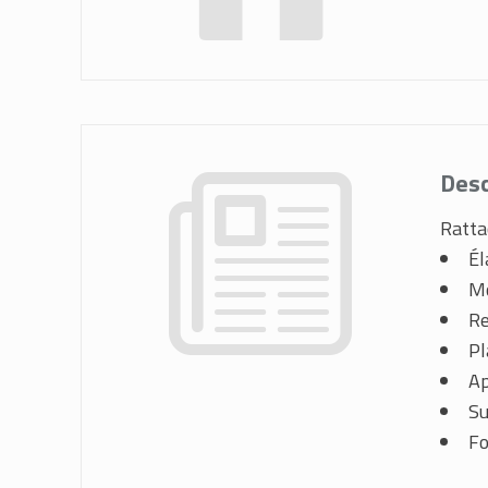
Desc
Ratta
Él
Mo
Re
Pl
Ap
Su
Fo