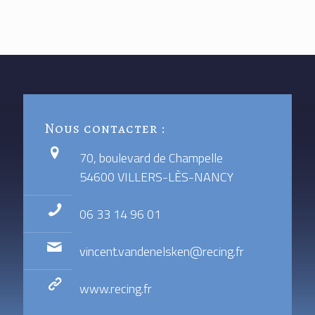
Nous contacter :
70, boulevard de Champelle
54600 VILLERS-LÈS-NANCY
06 33 14 96 01
vincent.vandenelsken@recing.fr
www.recing.fr