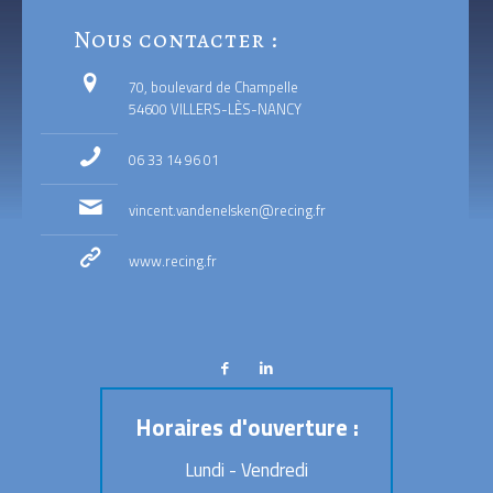
Nous contacter :
70, boulevard de Champelle
54600 VILLERS-LÈS-NANCY
06 33 14 96 01
vincent.vandenelsken@recing.fr
www.recing.fr
Horaires d'ouverture :
Lundi - Vendredi