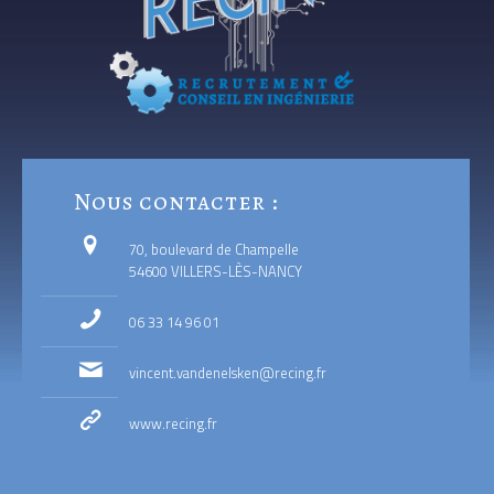
Nous contacter :
70, boulevard de Champelle
54600 VILLERS-LÈS-NANCY
06 33 14 96 01
vincent.vandenelsken@recing.fr
www.recing.fr