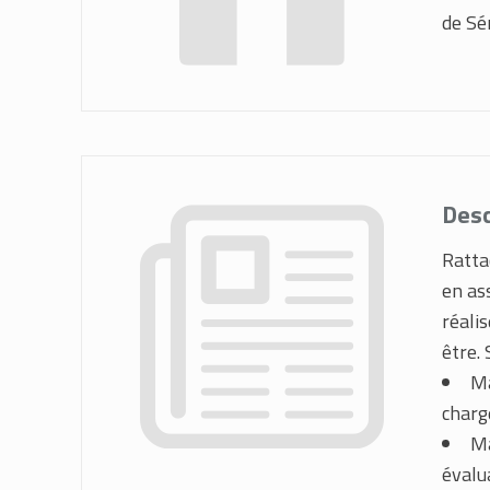
de Sé
Desc
Rattac
en as
réali
être. 
Ma
charg
Ma
évalu