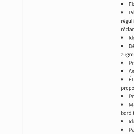
El
Pi
régul
récla
Id
Dé
augme
Pr
As
Êt
propo
Pr
Me
bord 
Id
Pa