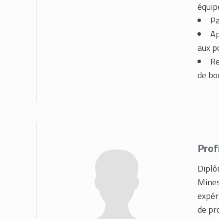
équip
Pa
Ap
aux p
Re
de bo
Prof
Diplô
Mines
expér
de pr