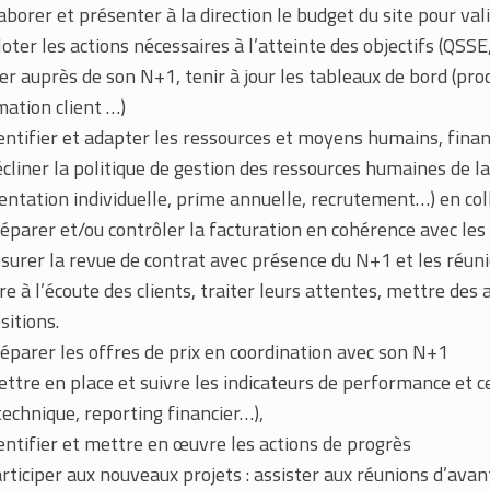
aborer et présenter à la direction le budget du site pour va
loter les actions nécessaires à l’atteinte des objectifs (QSS
ier auprès de son N+1, tenir à jour les tableaux de bord (pr
mation client …)
entifier et adapter les ressources et moyens humains, finan
cliner la politique de gestion des ressources humaines de la 
ntation individuelle, prime annuelle, recrutement…) en col
éparer et/ou contrôler la facturation en cohérence avec les
surer la revue de contrat avec présence du N+1 et les réuni
re à l’écoute des clients, traiter leurs attentes, mettre des 
sitions.
éparer les offres de prix en coordination avec son N+1
ttre en place et suivre les indicateurs de performance et ceu
technique, reporting financier…),
entifier et mettre en œuvre les actions de progrès
rticiper aux nouveaux projets : assister aux réunions d’ava