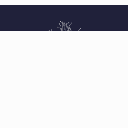
Nous contacter :
70, boulevard de Champelle
54600 VILLERS-LÈS-NANCY