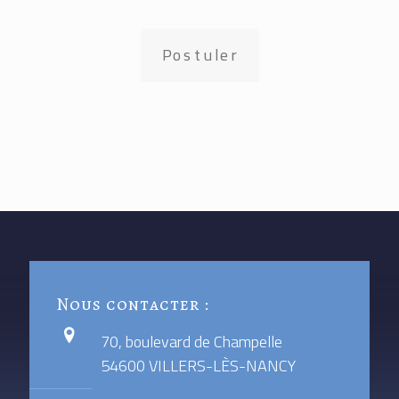
Postuler
Nous contacter :
70, boulevard de Champelle
54600 VILLERS-LÈS-NANCY