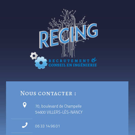
Nous contacter :
70, boulevard de Champelle
54600 VILLERS-LÈS-NANCY
06 33 14 96 01