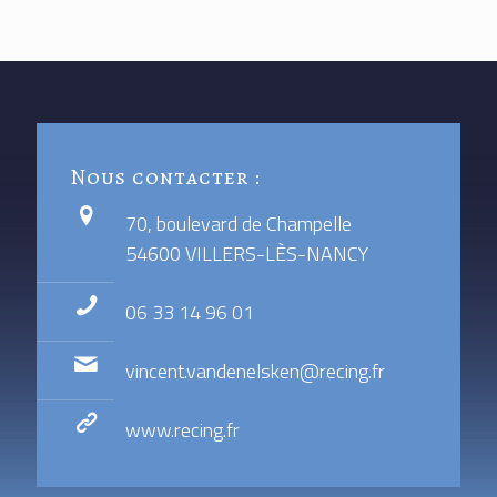
Nous contacter :
70, boulevard de Champelle
54600 VILLERS-LÈS-NANCY
06 33 14 96 01
vincent.vandenelsken@recing.fr
www.recing.fr