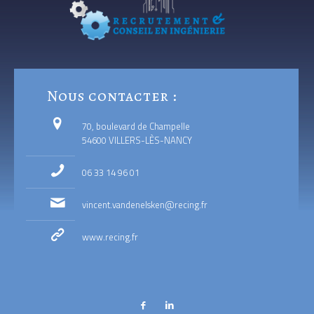
Nous contacter :
70, boulevard de Champelle
54600 VILLERS-LÈS-NANCY
06 33 14 96 01
vincent.vandenelsken@recing.fr
www.recing.fr