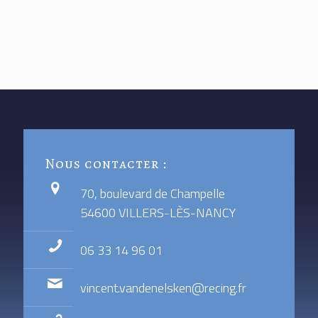
Nous contacter :
70, boulevard de Champelle
54600 VILLERS-LÈS-NANCY
06 33 14 96 01
vincent.vandenelsken@recing.fr