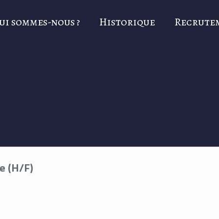
ui sommes-nous ?
Historique
Recrute
e (H/F)