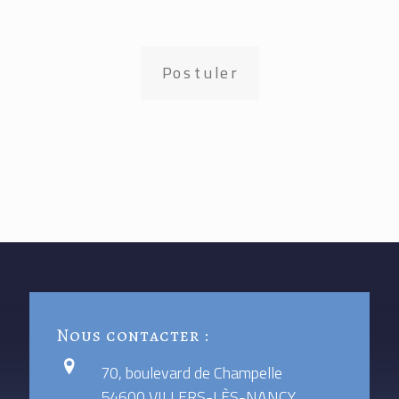
Postuler
Nous contacter :
70, boulevard de Champelle
54600 VILLERS-LÈS-NANCY