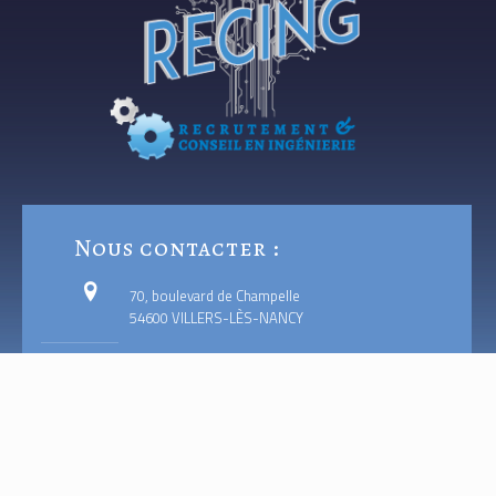
Nous contacter :
70, boulevard de Champelle
54600 VILLERS-LÈS-NANCY
06 33 14 96 01
vincent.vandenelsken@recing.fr
www.recing.fr