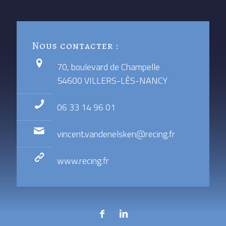
Nous contacter :
70, boulevard de Champelle
54600 VILLERS-LÈS-NANCY
06 33 14 96 01
vincent.vandenelsken@recing.fr
www.recing.fr