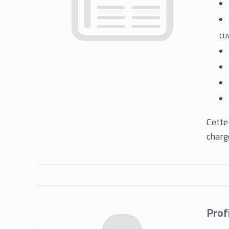
cuv
Cette
charg
Prof