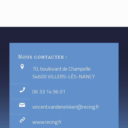
Nous contacter :
70, boulevard de Champelle
54600 VILLERS-LÈS-NANCY
06 33 14 96 01
vincent.vandenelsken@recing.fr
www.recing.fr