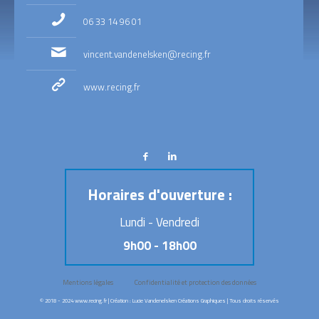
06 33 14 96 01
vincent.vandenelsken@recing.fr
www.recing.fr
Horaires d'ouverture :
Lundi - Vendredi
9h00 - 18h00
Mentions légales
Confidentialité et protection des données
© 2018 - 2024
www.recing.fr
| Création :
Lucie Vandenelsken Créations Graphiques
| Tous droits réservés