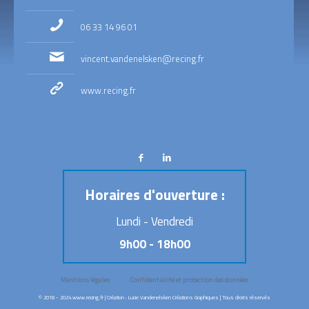
06 33 14 96 01
vincent.vandenelsken@recing.fr
www.recing.fr
Horaires d'ouverture :
Lundi - Vendredi
9h00 - 18h00
Mentions légales
Confidentialité et protection des données
© 2018 - 2024
www.recing.fr
| Création :
Lucie Vandenelsken Créations Graphiques
| Tous droits réservés