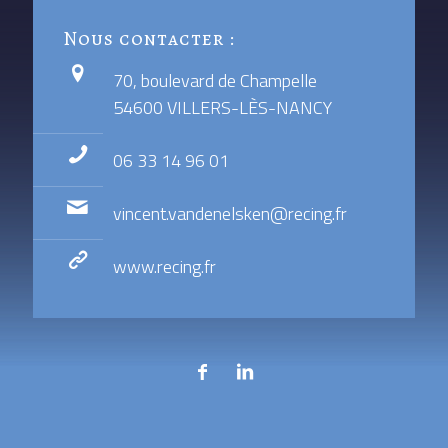
Nous contacter :
70, boulevard de Champelle
54600 VILLERS-LÈS-NANCY
06 33 14 96 01
vincent.vandenelsken@recing.fr
www.recing.fr